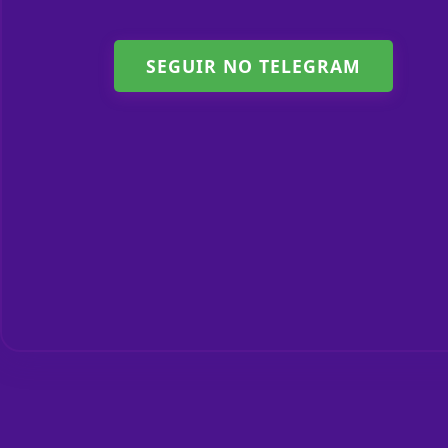
SEGUIR NO TELEGRAM