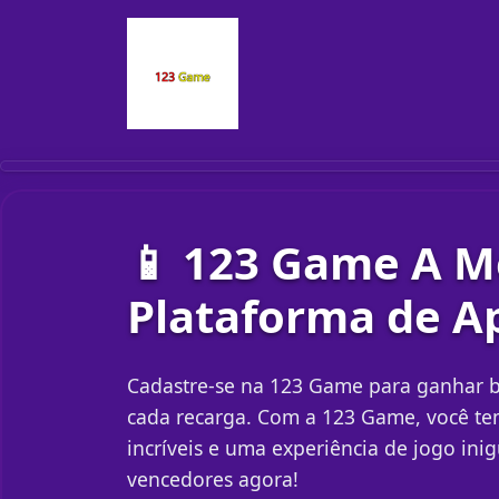
📱 123 Game A M
Plataforma de A
Cadastre-se na 123 Game para ganhar 
cada recarga. Com a 123 Game, você t
incríveis e uma experiência de jogo inig
vencedores agora!