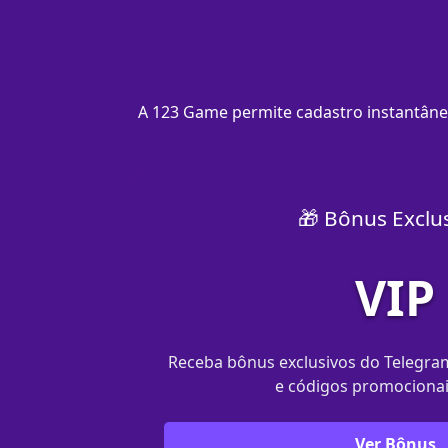
A 123 Game permite cadastro instantâneo 
🎁 Bônus Exclu
VIP
Receba bônus exclusivos do Telegra
e códigos promocionai
Ver Bônus