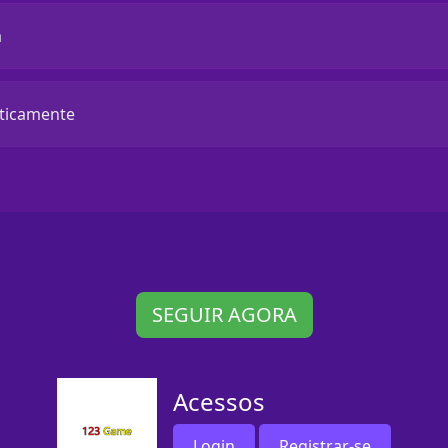
a
aticamente
SEGUIR AGORA
Acessos
Login
Registrar-se