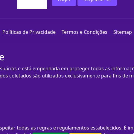
Políticas de Privacidade
Termos e Condições
Sitemap
de
 usuários e está empenhada em proteger todas as informaçõ
os coletados são utilizados exclusivamente para fins de m
eitar todas as regras e regulamentos estabelecidos. É im