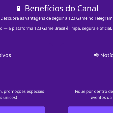
📱 Benefícios do Canal
Descubra as vantagens de seguir a 123 Game no Telegram
— a plataforma 123 Game Brasil é limpa, segura e oficial,
sivos
📢 Notí
m, promoções especiais
Fique por dentro d
s únicos!
eventos da