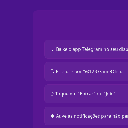
📱 Baixe o app Telegram no seu disp
🔍 Procure por "@123 GameOficial"
👆 Toque em "Entrar" ou "Join"
🔔 Ative as notificações para não p