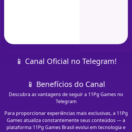
📱 Canal Oficial no Telegram!
📱 Benefícios do Canal
Descubra as vantagens de seguir a 11Pg Games no
Telegram
Para proporcionar experiências mais exclusivas, a 11Pg
Games atualiza constantemente seus conteúdos — a
plataforma 11Pg Games Brasil evolui em tecnologia e