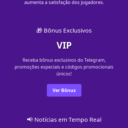
aumenta a satisfação dos jogadores.
🎁 Bônus Exclusivos
VIP
Receba bônus exclusivos do Telegram,
promoções especiais e códigos promocionais
únicos!
Ver Bônus
📢 Notícias em Tempo Real