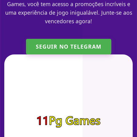
Games, você tem acesso a promoções incríveis e
uma experiência de jogo inigualável. Junte-se aos
vencedores agora!
SEGUIR NO TELEGRAM