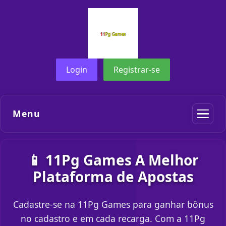
Login
Registrar-se
Menu
📱 11Pg Games A Melhor
Plataforma de Apostas
Cadastre-se na 11Pg Games para ganhar bônus
no cadastro e em cada recarga. Com a 11Pg