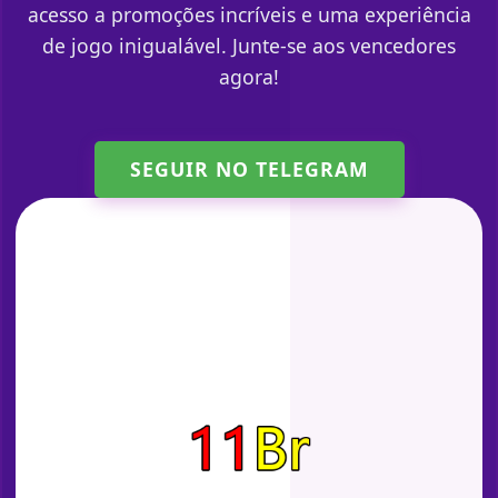
acesso a promoções incríveis e uma experiência
de jogo inigualável. Junte-se aos vencedores
agora!
SEGUIR NO TELEGRAM