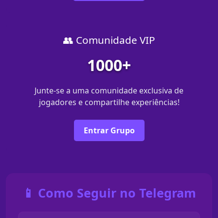
👥 Comunidade VIP
1000+
Junte-se a uma comunidade exclusiva de
jogadores e compartilhe experiências!
Entrar Grupo
📱 Como Seguir no Telegram