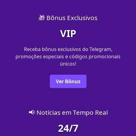
🎁 Bônus Exclusivos
VIP
Receba bônus exclusivos do Telegram,
promoções especiais e códigos promocionais
únicos!
Ver Bônus
📢 Notícias em Tempo Real
24/7