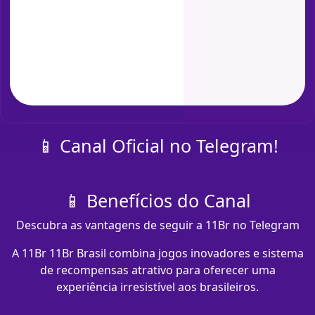
📱 Canal Oficial no Telegram!
📱 Benefícios do Canal
Descubra as vantagens de seguir a 11Br no Telegram
A 11Br 11Br Brasil combina jogos inovadores e sistema
de recompensas atrativo para oferecer uma
experiência irresistível aos brasileiros.