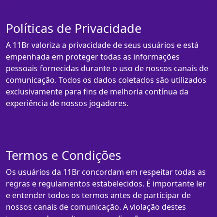
Políticas de Privacidade
A 11Br valoriza a privacidade de seus usuários e está
empenhada em proteger todas as informações
pessoais fornecidas durante o uso de nossos canais de
comunicação. Todos os dados coletados são utilizados
exclusivamente para fins de melhoria contínua da
experiência de nossos jogadores.
Termos e Condições
Os usuários da 11Br concordam em respeitar todas as
regras e regulamentos estabelecidos. É importante ler
e entender todos os termos antes de participar de
nossos canais de comunicação. A violação destes