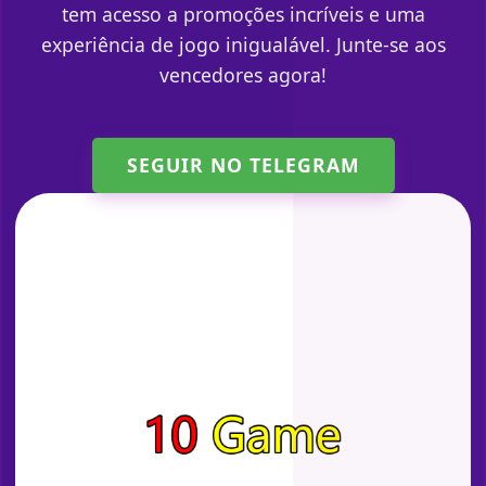
tem acesso a promoções incríveis e uma
experiência de jogo inigualável. Junte-se aos
vencedores agora!
SEGUIR NO TELEGRAM