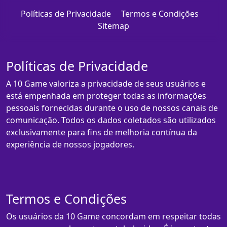
Políticas de Privacidade
Termos e Condições
Sitemap
Políticas de Privacidade
A 10 Game valoriza a privacidade de seus usuários e
está empenhada em proteger todas as informações
pessoais fornecidas durante o uso de nossos canais de
comunicação. Todos os dados coletados são utilizados
exclusivamente para fins de melhoria contínua da
experiência de nossos jogadores.
Termos e Condições
Os usuários da 10 Game concordam em respeitar todas