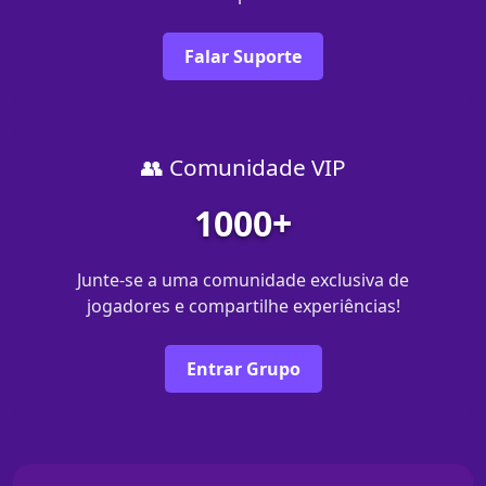
Falar Suporte
👥 Comunidade VIP
1000+
Junte-se a uma comunidade exclusiva de
jogadores e compartilhe experiências!
Entrar Grupo