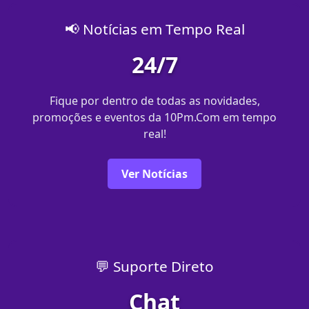
📢 Notícias em Tempo Real
24/7
Fique por dentro de todas as novidades,
promoções e eventos da 10Pm.Com em tempo
real!
Ver Notícias
💬 Suporte Direto
Chat