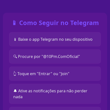
📱 Como Seguir no Telegram
📱 Baixe o app Telegram no seu dispositivo
🔍 Procure por "@10Pm.ComOficial"
👆 Toque em "Entrar" ou "Join"
🔔 Ative as notificações para não perder
nada