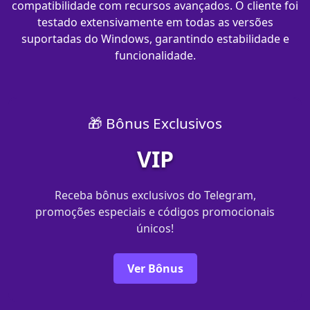
compatibilidade com recursos avançados. O cliente foi
testado extensivamente em todas as versões
suportadas do Windows, garantindo estabilidade e
funcionalidade.
🎁 Bônus Exclusivos
VIP
Receba bônus exclusivos do Telegram,
promoções especiais e códigos promocionais
únicos!
Ver Bônus