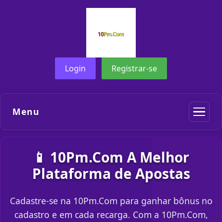
Login
Registrar-se
Menu
📱 10Pm.Com A Melhor
Plataforma de Apostas
Cadastre-se na 10Pm.Com para ganhar bônus no
cadastro e em cada recarga. Com a 10Pm.Com,