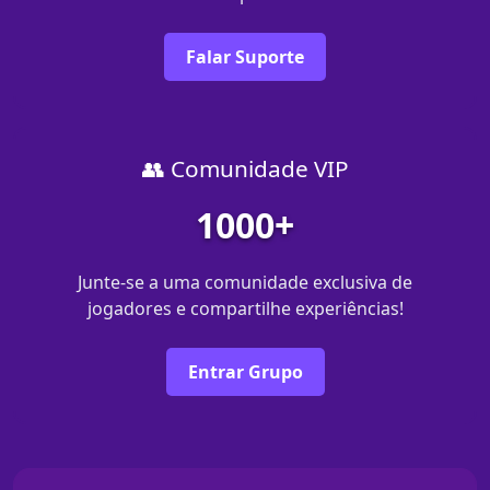
Falar Suporte
👥 Comunidade VIP
1000+
Junte-se a uma comunidade exclusiva de
jogadores e compartilhe experiências!
Entrar Grupo