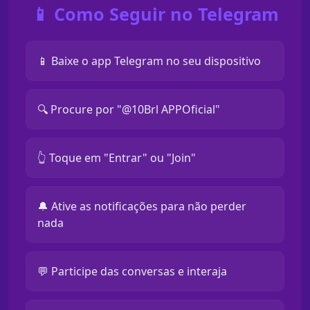
📱 Como Seguir no Telegram
📱 Baixe o app Telegram no seu dispositivo
🔍 Procure por "@10Brl APPOficial"
👆 Toque em "Entrar" ou "Join"
🔔 Ative as notificações para não perder
nada
💬 Participe das conversas e interaja