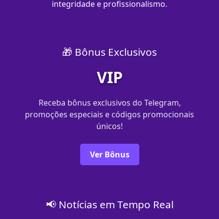
integridade e profissionalismo.
🎁 Bônus Exclusivos
VIP
Receba bônus exclusivos do Telegram,
promoções especiais e códigos promocionais
únicos!
Ver Bônus
📢 Notícias em Tempo Real