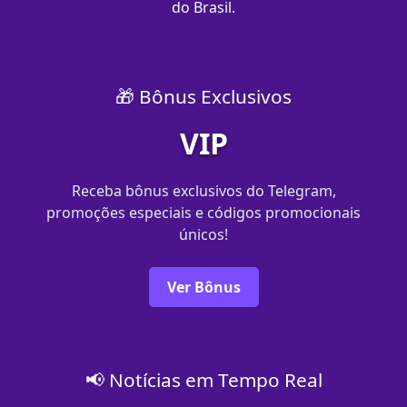
do Brasil.
🎁 Bônus Exclusivos
VIP
Receba bônus exclusivos do Telegram,
promoções especiais e códigos promocionais
únicos!
Ver Bônus
📢 Notícias em Tempo Real