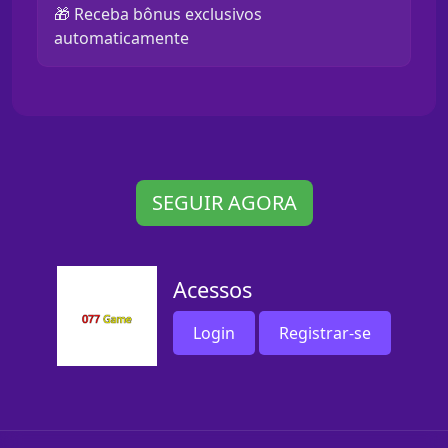
🎁 Receba bônus exclusivos
automaticamente
SEGUIR AGORA
Acessos
Login
Registrar-se