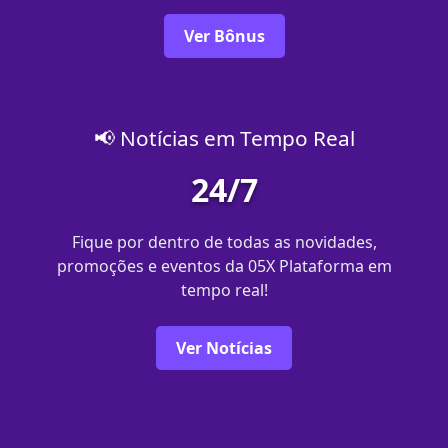
Ver Bônus
📢 Notícias em Tempo Real
24/7
Fique por dentro de todas as novidades,
promoções e eventos da 05X Plataforma em
tempo real!
Ver Notícias