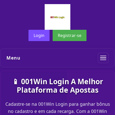
Login
Registrar-se
Menu
📱 001Win Login A Melhor
Plataforma de Apostas
Cadastre-se na 001Win Login para ganhar bônus
no cadastro e em cada recarga. Com a 001Win