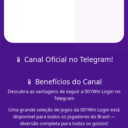
📱 Canal Oficial no Telegram!
📱 Benefícios do Canal
Descubra as vantagens de seguir a 001Win Login no
Telegram
Uma grande seleção de jogos da 001Win Login está
disponível para todos os jogadores do Brasil —
diversão completa para todos os gostos!