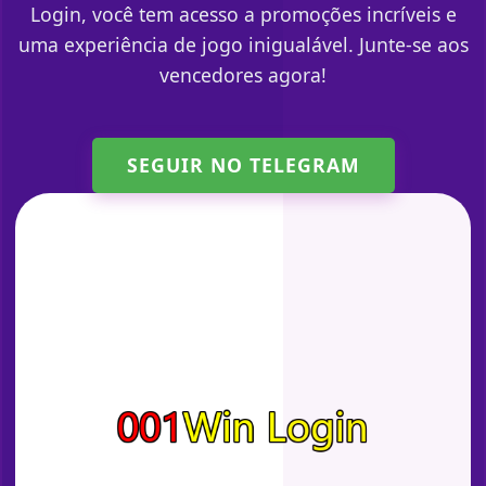
Login, você tem acesso a promoções incríveis e
uma experiência de jogo inigualável. Junte-se aos
vencedores agora!
SEGUIR NO TELEGRAM