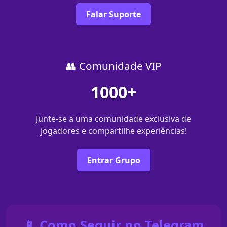
Falar Suporte
👥 Comunidade VIP
1000+
Junte-se a uma comunidade exclusiva de
jogadores e compartilhe experiências!
Entrar Grupo
📱 Como Seguir no Telegram