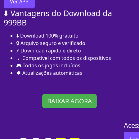
Ver APP
⬇️ Vantagens do Download da
999BB
⬇️ Download 100% gratuito
🔒 Arquivo seguro e verificado
⚡ Download rápido e direto
📱 Compatível com todos os dispositivos
🎮 Todos os jogos incluídos
🔔 Atualizações automáticas
BAIXAR AGORA
Aces
Log