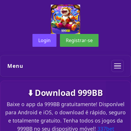
Login
Registrar-se
Menu
⬇️ Download 999BB
Baixe o app da 999BB gratuitamente! Disponível
para Android e iOS, o download é rápido, seguro
e totalmente gratuito. Tenha todos os jogos da
999BB no seu dispositivo móvel!
337bet