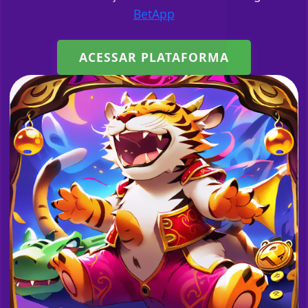
BetApp
ACESSAR PLATAFORMA