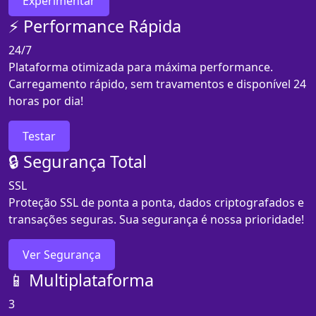
Experimentar
⚡ Performance Rápida
24/7
Plataforma otimizada para máxima performance.
Carregamento rápido, sem travamentos e disponível 24
horas por dia!
Testar
🔒 Segurança Total
SSL
Proteção SSL de ponta a ponta, dados criptografados e
transações seguras. Sua segurança é nossa prioridade!
Ver Segurança
📱 Multiplataforma
3