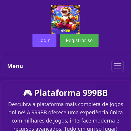
Login
Registrar-se
Menu
🎮 Plataforma 999BB
Descubra a plataforma mais completa de jogos
online! A 999BB oferece uma experiência única
com milhares de jogos, interface moderna e
recursos avançados. Tudo em um só lugar!