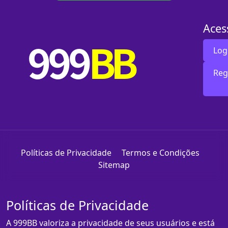
Aces
Log
Reg
Políticas de Privacidade
Termos e Condições
Sitemap
Políticas de Privacidade
A 999BB valoriza a privacidade de seus usuários e está